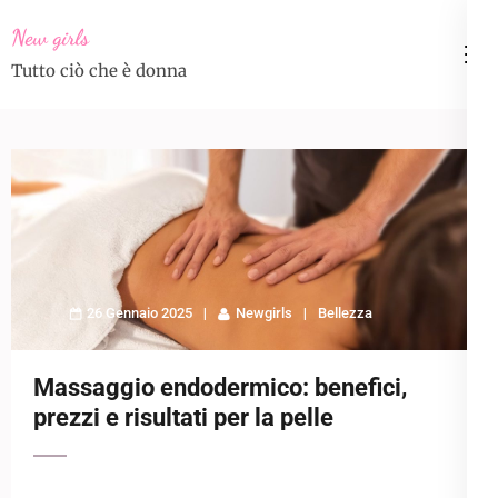
Skip
New girls
to
Tutto ciò che è donna
content
(Press
Enter)
26 Gennaio 2025
Newgirls
Bellezza
Massaggio endodermico: benefici,
prezzi e risultati per la pelle