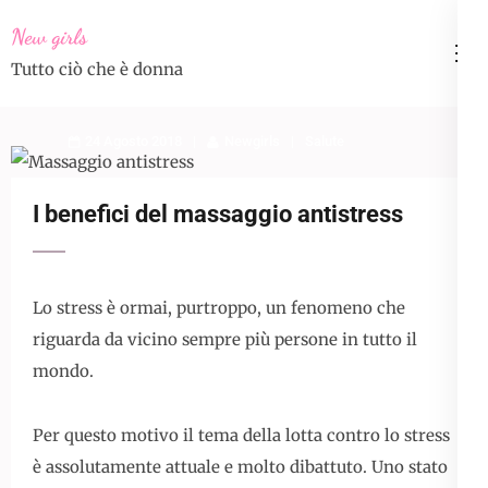
Skip
New girls
to
Tutto ciò che è donna
content
(Press
Enter)
24 Agosto 2018
Newgirls
Salute
I benefici del massaggio antistress
Lo stress è ormai, purtroppo, un fenomeno che
riguarda da vicino sempre più persone in tutto il
mondo.
Per questo motivo il tema della lotta contro lo stress
è assolutamente attuale e molto dibattuto. Uno stato