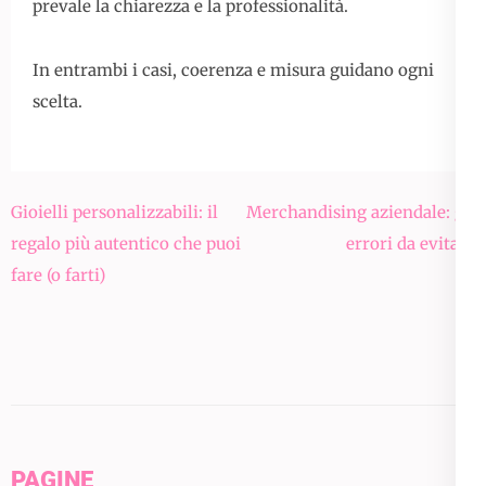
prevale la chiarezza e la professionalità.
In entrambi i casi, coerenza e misura guidano ogni
scelta.
Navigazione
Gioielli personalizzabili: il
Merchandising aziendale: gli
articoli
regalo più autentico che puoi
errori da evitare
fare (o farti)
PAGINE