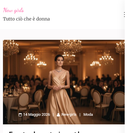
Skip
New girls
to
Tutto ciò che è donna
content
(Press
Enter)
14 Maggio 2026
Newgirls
Moda