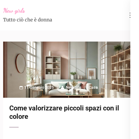
Skip
New girls
to
Tutto ciò che è donna
content
(Press
Enter)
11 Gennaio 2025
Newgirls
Casa
Come valorizzare piccoli spazi con il
colore