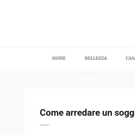
Skip
to
content
(Press
Enter)
HOME
BELLEZZA
CAS
9 Gennaio 2024
Newgirls
Casa
Come arredare un sogg