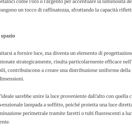
etallici come l’oro o l’argento per accentuare la luminosità de
ungono un tocco di raffinatezza, sfruttando la capacità riflett
 spazio
mitarsi a fornire luce, ma diventa un elemento di progettazion
izionate strategicamente, risulta particolarmente efficace nell
ili, contribuiscono a creare una distribuzione uniforme della 
 dimensioni.
’ideale sarebbe unire la luce proveniente dall’alto con quella c
nvenzionale lampada a soffitto, poiché proietta una luce diretta
minazione perimetrale tramite faretti o tubi fluorescenti a lu
ente.