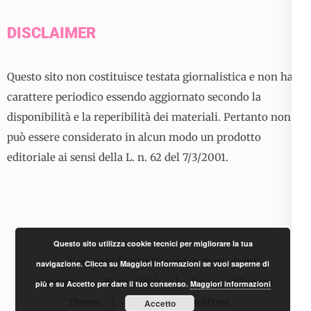
DISCLAIMER
Questo sito non costituisce testata giornalistica e non ha
carattere periodico essendo aggiornato secondo la
disponibilità e la reperibilità dei materiali. Pertanto non
può essere considerato in alcun modo un prodotto
editoriale ai sensi della L. n. 62 del 7/3/2001.
Questo sito utilizza cookie tecnici per migliorare la tua
Copyright © 2021 Newgirls.it. Tutti i diritti
navigazione. Clicca su Maggiori informazioni se vuoi saperne di
riservati.
Elegant Pink
Developed By
Rara
più e su Accetto per dare il tuo consenso.
Maggiori informazioni
Theme
Powered by:
WordPress
Accetto