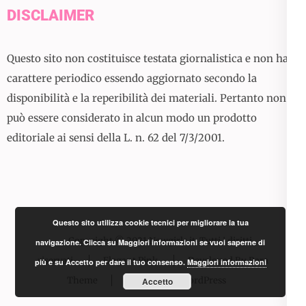
DISCLAIMER
Questo sito non costituisce testata giornalistica e non ha
carattere periodico essendo aggiornato secondo la
disponibilità e la reperibilità dei materiali. Pertanto non
può essere considerato in alcun modo un prodotto
editoriale ai sensi della L. n. 62 del 7/3/2001.
Questo sito utilizza cookie tecnici per migliorare la tua
Copyright © 2021 Newgirls.it. Tutti i diritti
navigazione. Clicca su Maggiori informazioni se vuoi saperne di
riservati.
Elegant Pink
Developed By
Rara
più e su Accetto per dare il tuo consenso.
Maggiori informazioni
Theme
Powered by:
WordPress
Accetto