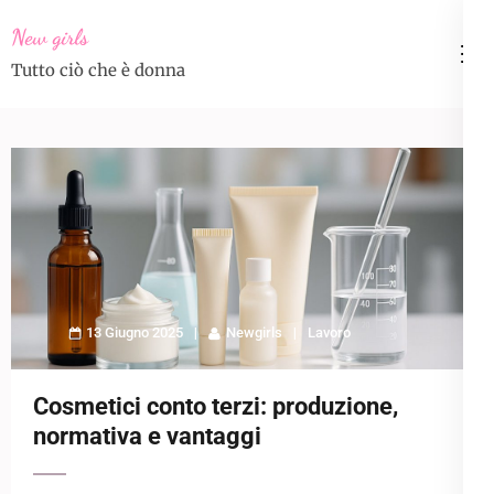
Skip
New girls
to
Tutto ciò che è donna
content
(Press
Enter)
13 Giugno 2025
Newgirls
Lavoro
Cosmetici conto terzi: produzione,
normativa e vantaggi