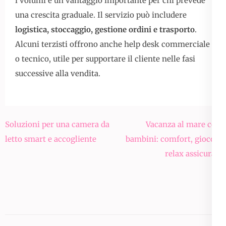
i volumi è un vantaggio importante per chi prevede
una crescita graduale. Il servizio può includere
logistica, stoccaggio, gestione ordini e trasporto
.
Alcuni terzisti offrono anche help desk commerciale
o tecnico, utile per supportare il cliente nelle fasi
successive alla vendita.
Navigazione
Soluzioni per una camera da
Vacanza al mare con
articoli
letto smart e accogliente
bambini: comfort, gioco e
relax assicurati